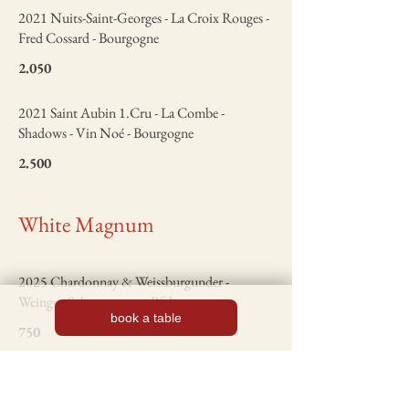
2021 Nuits-Saint-Georges - La Croix Rouges -
Fred Cossard - Bourgogne
2.050
2021 Saint Aubin 1.Cru - La Combe -
Shadows - Vin Noé - Bourgogne
2.500
White Magnum
2025 Chardonnay & Weissburgunder -
Weingut Scheuermann - Pfalz
book a table
750
2024 Riesling Gelber Sandstein - Weingut
Scheuermann - Pfalz